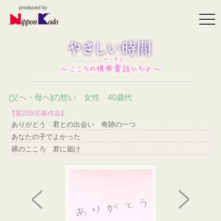
togg
navi
[父へ・母へ]の想い 女性 40歳代
【第23次応募作品】
ありがとう 君との出会い 奇跡の一つ
あなたの子でよかった
裸のこころ 君に届け