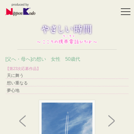
togg
navi
[父へ・母へ]の想い 女性 50歳代
【第23次応募作品】
天に舞う
想い重なる
夢心地