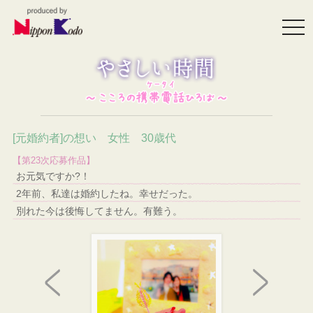
togg
navi
[元婚約者]の想い 女性 30歳代
【第23次応募作品】
お元気ですか?！
2年前、私達は婚約したね。幸せだった。
別れた今は後悔してません。有難う。