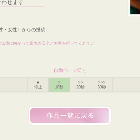
合わせます
6才・女性〉からの投稿
お仏壇に向かって家族の安全と無事を祈ってくれてい
自動ページ送り
■
>
>>
>>>
停止
10秒
20秒
30秒