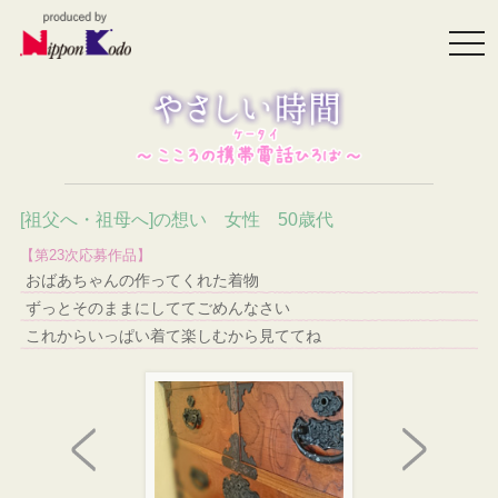
togg
navi
[祖父へ・祖母へ]の想い 女性 50歳代
【第23次応募作品】
おばあちゃんの作ってくれた着物
ずっとそのままにしててごめんなさい
これからいっぱい着て楽しむから見ててね