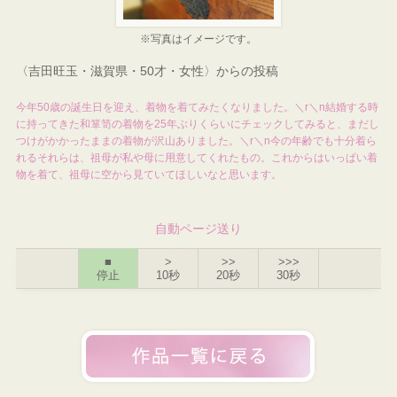
※写真はイメージです。
〈吉田旺玉・滋賀県・50才・女性〉からの投稿
今年50歳の誕生日を迎え、着物を着てみたくなりました。＼r＼n結婚する時
に持ってきた和箪笥の着物を25年ぶりくらいにチェックしてみると、まだし
つけがかかったままの着物が沢山ありました。＼r＼n今の年齢でも十分着ら
れるそれらは、祖母が私や母に用意してくれたもの。これからはいっぱい着
物を着て、祖母に空から見ていてほしいなと思います。
自動ページ送り
■
>
>>
>>>
停止
10秒
20秒
30秒