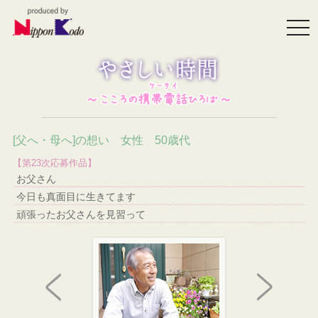
togg
navi
[父へ・母へ]の想い 女性 50歳代
【第23次応募作品】
お父さん
今日も真面目に生きてます
頑張ったお父さんを見習って