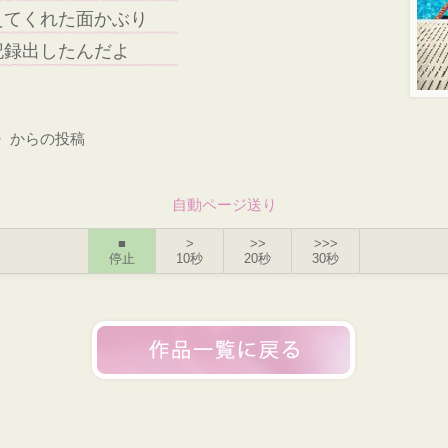
えてくれた面かぶり
記録出したんだよ
〉からの投稿
自動ページ送り
■
>
>>
>>>
停止
10秒
20秒
30秒