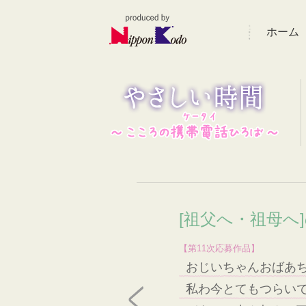
ホーム
[祖父へ・祖母へ
【第11次応募作品】
おじいちゃんおばあ
私わ今とてもつらい