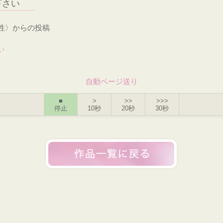
下さい
女性〉からの投稿
い
自動ページ送り
■
>
>>
>>>
停止
10秒
20秒
30秒