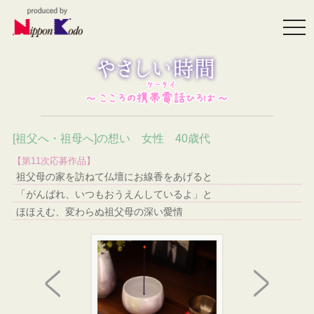
togg
navi
[祖父へ・祖母へ]の想い 女性 40歳代
【第11次応募作品】
祖父母の家を訪ねて仏壇にお線香をあげると
「がんばれ、いつもおうえんしているよ」と
ほほえむ、変わらぬ祖父母の深い愛情