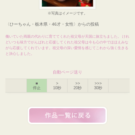
※写真はイメージです。
〈ひーちゃん・栃木県・46才・女性〉からの投稿
働いていた両親の代わりに育ててくれた祖父母が天国に旅立ちました。 けれ
どいつも味方でがんばれと応援してくれた祖父母は今も心の中でほほえみな
がら応援してくれています。祖父母の深い愛情を感じてこれから強く生きる
と決心しました。
自動ページ送り
■
>
>>
>>>
停止
10秒
20秒
30秒