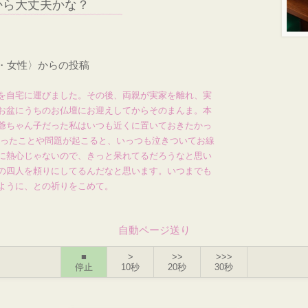
から大丈夫かな？
才・女性〉からの投稿
を自宅に運びました。その後、両親が実家を離れ、実
お盆にうちのお仏壇にお迎えしてからそのまんま。本
爺ちゃん子だった私はいつも近くに置いておきたかっ
困ったことや問題が起こると、いっつも泣きついてお線
に熱心じゃないので、きっと呆れてるだろうなと思い
の四人を頼りにしてるんだなと思います。いつまでも
ように、との祈りをこめて。
自動ページ送り
■
>
>>
>>>
停止
10秒
20秒
30秒