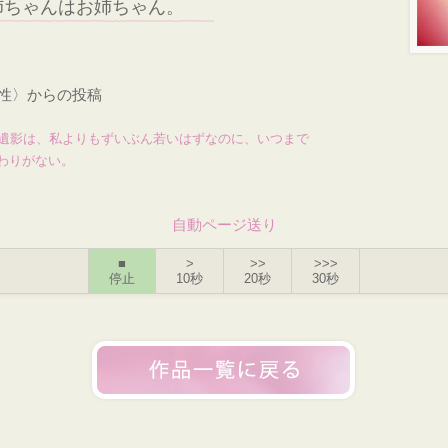
姉ちゃんはお姉ちゃん。
・女性〉からの投稿
の遺影は、私よりもずいぶん若いはずなのに、いつまで
わりがない。
自動ページ送り
■
>
>>
>>>
停止
10秒
20秒
30秒