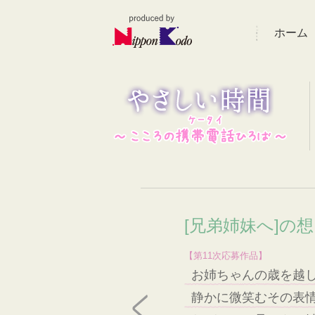
ホーム
[兄弟姉妹へ]の
【第11次応募作品】
お姉ちゃんの歳を越
静かに微笑むその表