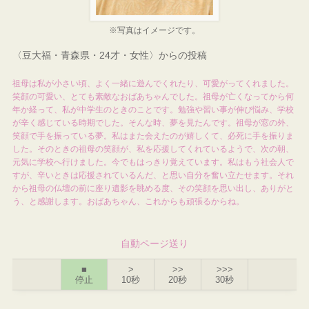
※写真はイメージです。
〈豆大福・青森県・24才・女性〉からの投稿
祖母は私が小さい頃、よく一緒に遊んでくれたり、可愛がってくれました。
笑顔の可愛い、とても素敵なおばあちゃんでした。祖母が亡くなってから何
年か経って、私が中学生のときのことです。勉強や習い事が伸び悩み、学校
が辛く感じている時期でした。そんな時、夢を見たんです。祖母が窓の外、
笑顔で手を振っている夢。私はまた会えたのが嬉しくて、必死に手を振りま
した。そのときの祖母の笑顔が、私を応援してくれているようで、次の朝、
元気に学校へ行けました。今でもはっきり覚えています。私はもう社会人で
すが、辛いときは応援されているんだ、と思い自分を奮い立たせます。それ
から祖母の仏壇の前に座り遺影を眺める度、その笑顔を思い出し、ありがと
う、と感謝します。おばあちゃん、これからも頑張るからね。
自動ページ送り
■
>
>>
>>>
停止
10秒
20秒
30秒