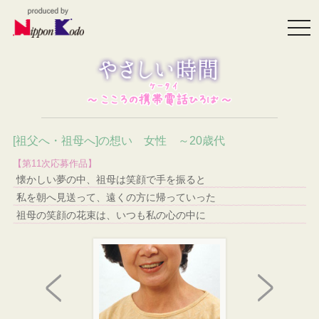
togg
navi
[祖父へ・祖母へ]の想い 女性 ～20歳代
【第11次応募作品】
懐かしい夢の中、祖母は笑顔で手を振ると
私を朝へ見送って、遠くの方に帰っていった
祖母の笑顔の花束は、いつも私の心の中に