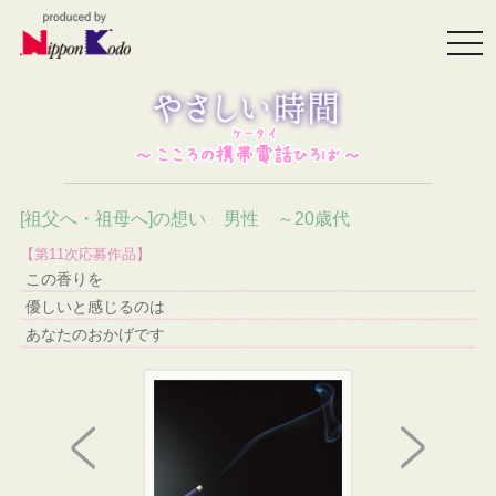
togg
navi
[祖父へ・祖母へ]の想い 男性 ～20歳代
【第11次応募作品】
この香りを
優しいと感じるのは
あなたのおかげです