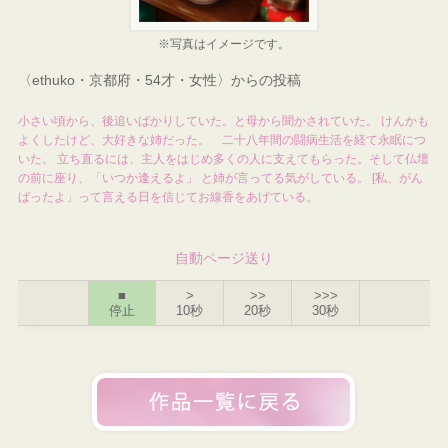
※写真はイメージです。
〈ethuko・京都府・54才・女性〉からの投稿
小さい頃から、後追いばかりしていた。と母から聞かされていた。 けんかも
よくしたけど、大好きな姉だった。 二十八年間の闘病生活を経て永眠につ
いた。 立ち直るには、主人をはじめ多くの人に支えてもらった。そして仏壇
の前に座り、「いつか逢えるよ」 と姉が言ってる気がしている。 [私、がん
ばったよ」って言える日を信じてお線香をあげている。
自動ページ送り
■
>
>>
>>>
停止
10秒
20秒
30秒