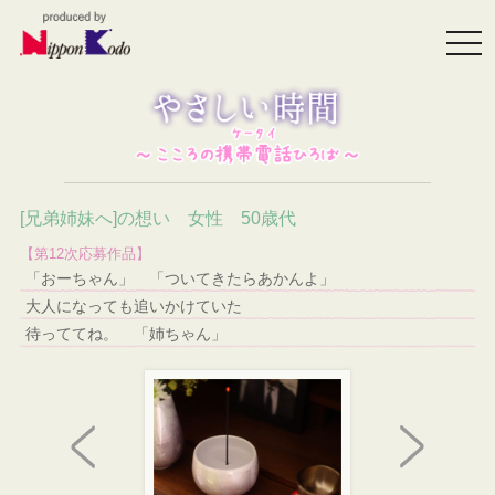
togg
navi
[兄弟姉妹へ]の想い 女性 50歳代
【第12次応募作品】
「おーちゃん」 「ついてきたらあかんよ」
大人になっても追いかけていた
待っててね。 「姉ちゃん」