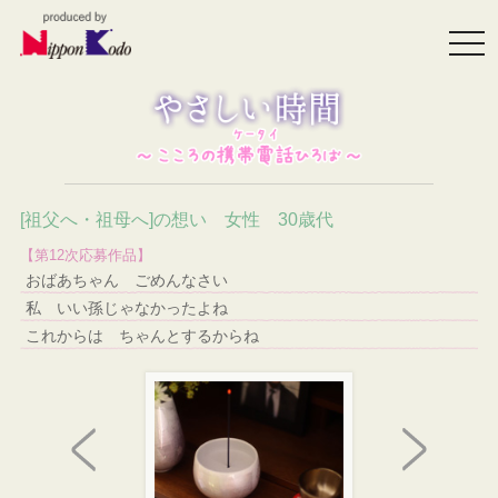
togg
navi
[祖父へ・祖母へ]の想い 女性 30歳代
【第12次応募作品】
おばあちゃん ごめんなさい
私 いい孫じゃなかったよね
これからは ちゃんとするからね