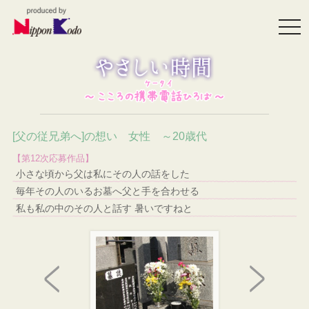
togg
navi
[父の従兄弟へ]の想い 女性 ～20歳代
【第12次応募作品】
小さな頃から父は私にその人の話をした
毎年その人のいるお墓へ父と手を合わせる
私も私の中のその人と話す 暑いですねと