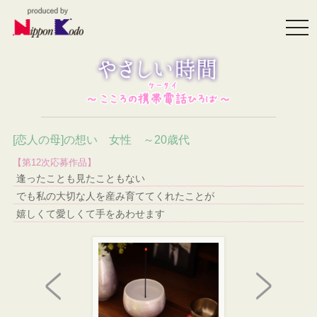
togg
navi
[恋人の母]の想い 女性 ～20歳代
【第12次応募作品】
逢ったことも見たこともない
でも私の大切な人を産み育ててくれたことが
嬉しくて愛しくて手をあわせます