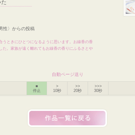
いた
・男性〉からの投稿
合うときにひとつになるように思います。お線香の香
した。家族が遠く離れてもお線香の香りにふるさとや
自動ページ送り
■
>
>>
>>>
停止
10秒
20秒
30秒