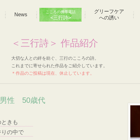
グリーフケア
こころの携帯電話
News
<三行詩>
への誘い
＜三行詩＞ 作品紹介
大切な人との絆を紡ぐ、三行のこころの詩。
これまでに寄せられた作品をご紹介しています。
＊作品のご投稿は現在、休止しています。
 男性 50歳代
のときも
香りの中で