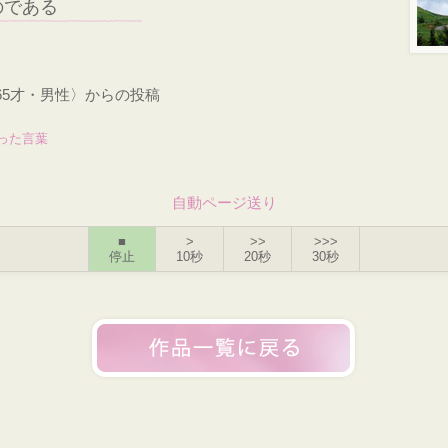
のである
65才・男性〉からの投稿
った言葉
自動ページ送り
■
>
>>
>>>
停止
10秒
20秒
30秒