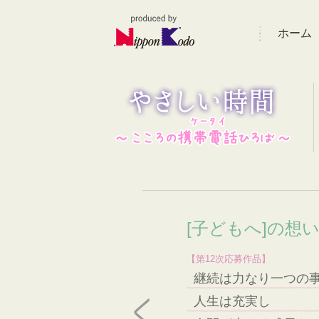
ホーム
[子どもへ]の想
【第12次応募作品】
継続は力なり一つの
人生は充実し