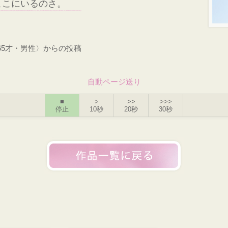
ここにいるのさ。
65才・男性〉からの投稿
自動ページ送り
■
>
>>
>>>
停止
10秒
20秒
30秒