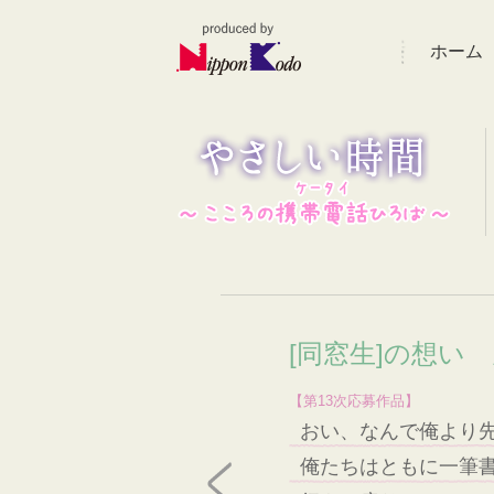
ホーム
[同窓生]の想い
【第13次応募作品】
おい、なんで俺より
俺たちはともに一筆