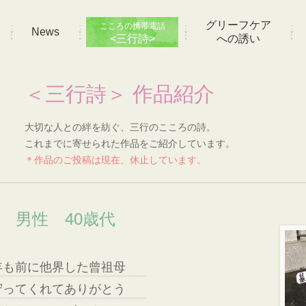
グリーフケア
こころの携帯電話
News
<三行詩>
への誘い
＜三行詩＞ 作品紹介
大切な人との絆を紡ぐ、三行のこころの詩。
これまでに寄せられた作品をご紹介しています。
＊作品のご投稿は現在、休止しています。
い 男性 40歳代
年も前に他界した曾祖母
守ってくれてありがとう