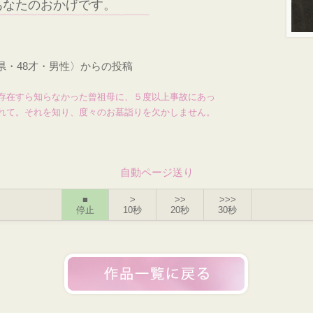
あなたのおかげです。
県・48才・男性〉からの投稿
存在すら知らなかった曾祖母に、５度以上事故にあっ
れて。それを知り、度々のお墓詣りを欠かしません。
自動ページ送り
■
>
>>
>>>
停止
10秒
20秒
30秒