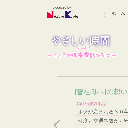
ホーム
[曾祖母へ]の想
【第13次応募作品】
ボクが産まれる３０
何度も交通事故から