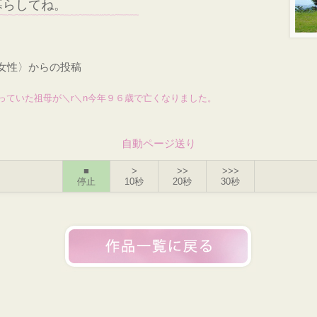
暮らしてね。
・女性〉からの投稿
っていた祖母が＼r＼n今年９６歳で亡くなりました。
自動ページ送り
■
>
>>
>>>
停止
10秒
20秒
30秒