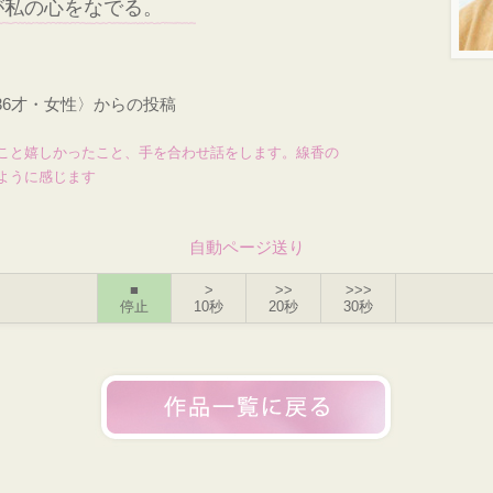
が私の心をなでる。
36才・女性〉からの投稿
こと嬉しかったこと、手を合わせ話をします。線香の
ように感じます
自動ページ送り
■
>
>>
>>>
停止
10秒
20秒
30秒