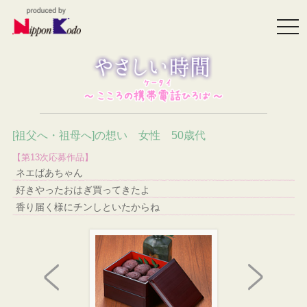
togg
navi
[祖父へ・祖母へ]の想い 女性 50歳代
【第13次応募作品】
ネエばあちゃん
好きやったおはぎ買ってきたよ
香り届く様にチンしといたからね