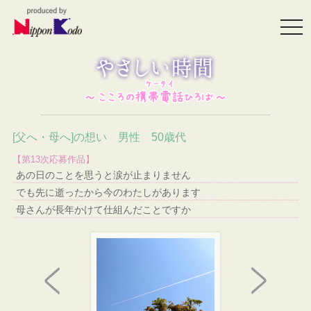
togg
navi
[父へ・母へ]の想い 男性 50歳代
【第13次応募作品】
あの日のことを思うと涙が止まりません
でも先に逝ったから今のわたしがあります
母さんが長年かけて仕組んだことですか