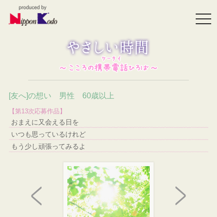
togg
navi
[友へ]の想い 男性 60歳以上
【第13次応募作品】
おまえに又会える日を
いつも思っているけれど
もう少し頑張ってみるよ