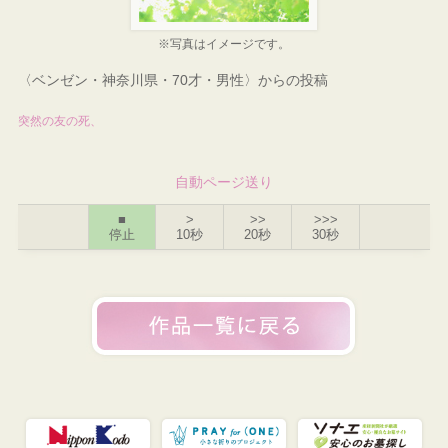
※写真はイメージです。
〈ベンゼン・神奈川県・70才・男性〉からの投稿
突然の友の死、
自動ページ送り
■
>
>>
>>>
停止
10秒
20秒
30秒