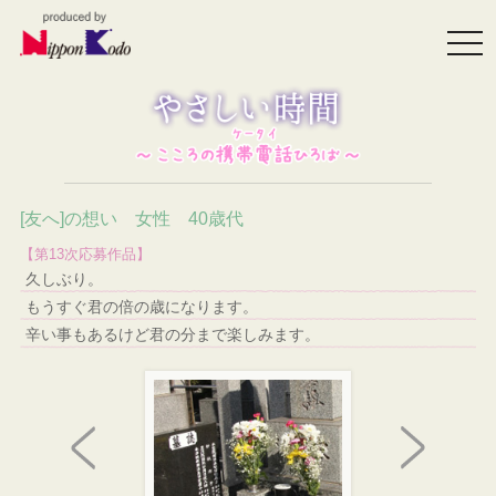
togg
navi
[友へ]の想い 女性 40歳代
【第13次応募作品】
久しぶり。
もうすぐ君の倍の歳になります。
辛い事もあるけど君の分まで楽しみます。