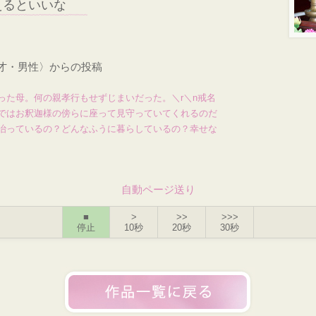
えるといいな
9才・男性〉からの投稿
った母。何の親孝行もせずじまいだった。＼r＼n戒名
ではお釈迦様の傍らに座って見守っていてくれるのだ
治っているの？どんなふうに暮らしているの？幸せな
自動ページ送り
■
>
>>
>>>
停止
10秒
20秒
30秒