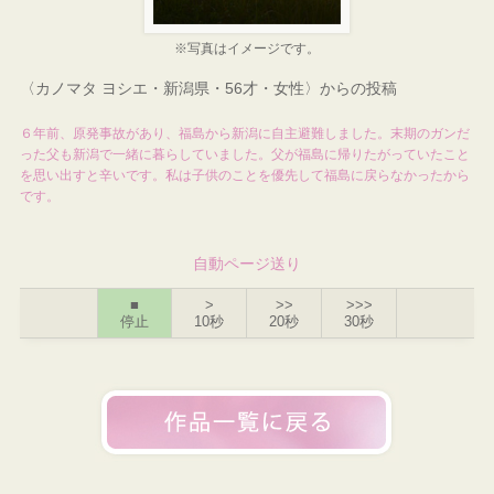
※写真はイメージです。
〈カノマタ ヨシエ・新潟県・56才・女性〉からの投稿
６年前、原発事故があり、福島から新潟に自主避難しました。末期のガンだ
った父も新潟で一緒に暮らしていました。父が福島に帰りたがっていたこと
を思い出すと辛いです。私は子供のことを優先して福島に戻らなかったから
です。
自動ページ送り
■
>
>>
>>>
停止
10秒
20秒
30秒