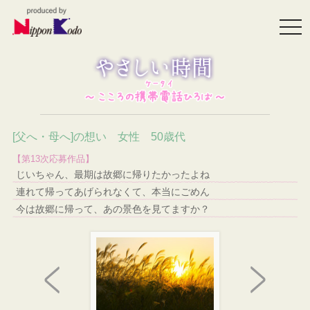
togg
navi
[父へ・母へ]の想い 女性 50歳代
【第13次応募作品】
じいちゃん、最期は故郷に帰りたかったよね
連れて帰ってあげられなくて、本当にごめん
今は故郷に帰って、あの景色を見てますか？