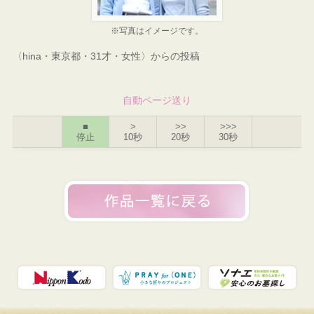
※写真はイメージです。
〈hina・東京都・31才・女性〉からの投稿
自動ページ送り
■
>
>>
>>>
停止
10秒
20秒
30秒