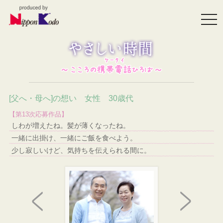
togg
navi
[父へ・母へ]の想い 女性 30歳代
【第13次応募作品】
しわが増えたね。髪が薄くなったね。
一緒に出掛け、一緒にご飯を食べよう。
少し寂しいけど、気持ちを伝えられる間に。