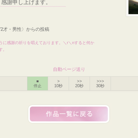
り感謝申し上げます。
72才・男性〉からの投稿
うに感謝の祈りを唱えております。＼r＼nすると何か
す。
自動ページ送り
■
>
>>
>>>
停止
10秒
20秒
30秒