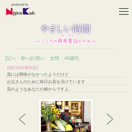
togg
navi
[父へ・母へ]の想い 女性 40歳代
【第13次応募作品】
花には興味がなかったようだけど
お父さんのために毎日お花を活けています
花のようなあなたの娘からですよ。