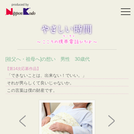
togg
navi
[祖父へ・祖母へ]の想い 男性 30歳代
【第14次応募作品】
「できないことは、出来ない！でいい。」
それが男らしくて良いじゃないか。
この言葉は僕の財産です。