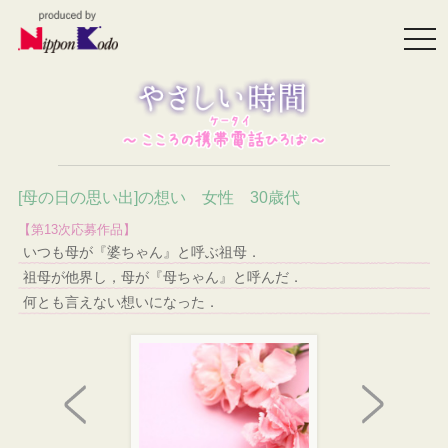
togg
navi
[母の日の思い出]の想い 女性 30歳代
【第13次応募作品】
いつも母が『婆ちゃん』と呼ぶ祖母．
祖母が他界し，母が『母ちゃん』と呼んだ．
何とも言えない想いになった．