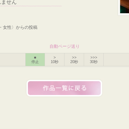
れません
才・女性〉からの投稿
自動ページ送り
■
>
>>
>>>
停止
10秒
20秒
30秒