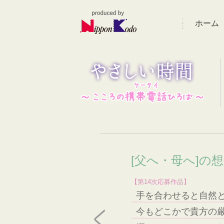
ホーム
[父へ・母へ]の
【第14次応募作品】
手を合わせると自然
今もどこかで貴方の