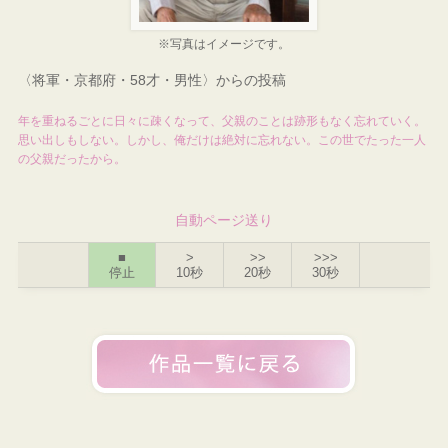
※写真はイメージです。
〈将軍・京都府・58才・男性〉からの投稿
年を重ねるごとに日々に疎くなって、父親のことは跡形もなく忘れていく。
思い出しもしない。しかし、俺だけは絶対に忘れない。この世でたった一人
の父親だったから。
自動ページ送り
■
>
>>
>>>
停止
10秒
20秒
30秒