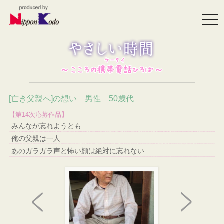
togg
navi
[亡き父親へ]の想い 男性 50歳代
【第14次応募作品】
みんなが忘れようとも
俺の父親は一人
あのガラガラ声と怖い顔は絶対に忘れない