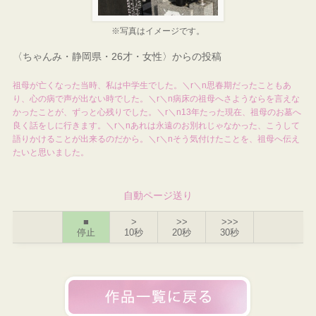
※写真はイメージです。
〈ちゃんみ・静岡県・26才・女性〉からの投稿
祖母が亡くなった当時、私は中学生でした。＼r＼n思春期だったこともあ
り、心の病で声が出ない時でした。＼r＼n病床の祖母へさようならを言えな
かったことが、ずっと心残りでした。＼r＼n13年たった現在、祖母のお墓へ
良く話をしに行きます。＼r＼nあれは永遠のお別れじゃなかった、こうして
語りかけることが出来るのだから。＼r＼nそう気付けたことを、祖母へ伝え
たいと思いました。
自動ページ送り
■
>
>>
>>>
停止
10秒
20秒
30秒