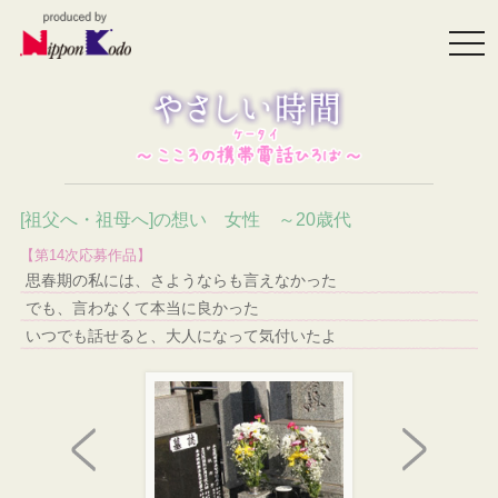
togg
navi
[祖父へ・祖母へ]の想い 女性 ～20歳代
【第14次応募作品】
思春期の私には、さようならも言えなかった
でも、言わなくて本当に良かった
いつでも話せると、大人になって気付いたよ