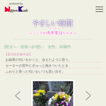
togg
navi
[祖父へ・祖母へ]の想い 女性 30歳代
【第14次応募作品】
お線香の匂いをかぐと、会えたように思う。
セーターの背中にぎゅっと抱きついたとき、
ふわりと香った匂いをいつも思い出す。