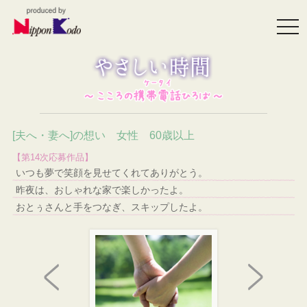
togg
navi
[夫へ・妻へ]の想い 女性 60歳以上
【第14次応募作品】
いつも夢で笑顔を見せてくれてありがとう。
昨夜は、おしゃれな家で楽しかったよ。
おとぅさんと手をつなぎ、スキップしたよ。