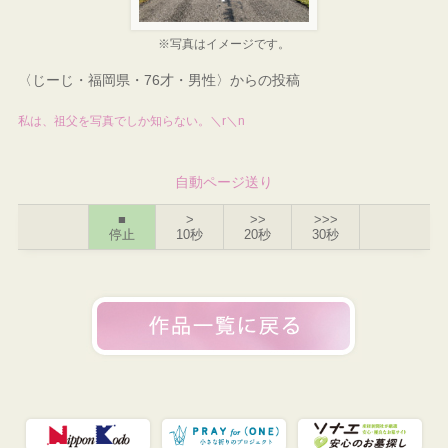
※写真はイメージです。
〈じーじ・福岡県・76才・男性〉からの投稿
私は、祖父を写真でしか知らない。＼r＼n
自動ページ送り
■
>
>>
>>>
停止
10秒
20秒
30秒