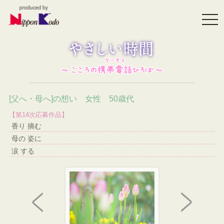
togg
navi
[父へ・母へ]の想い 女性 50歳代
【第14次応募作品】
香り 摘む
母の 姿に
涙 する