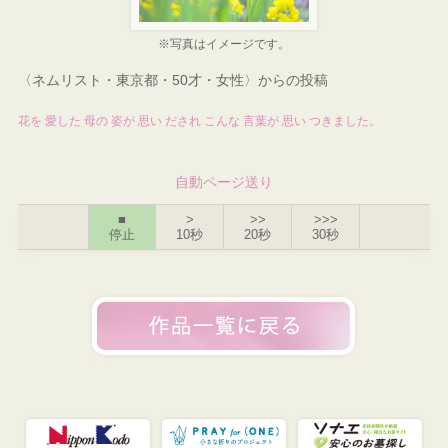
※写真はイメージです。
〈ネムリスト・東京都・50才・女性〉からの投稿
花を 愛した 母の 姿が 思い だされ こんな 言葉が 思い つきました。
自動ページ送り
■
>
>>
>>>
停止
10秒
20秒
30秒