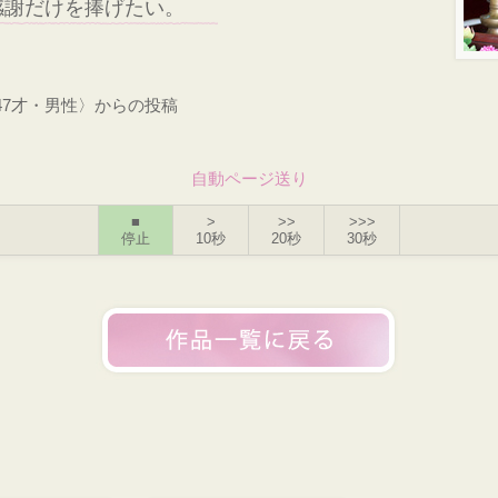
感謝だけを捧げたい。
47才・男性〉からの投稿
自動ページ送り
■
>
>>
>>>
停止
10秒
20秒
30秒