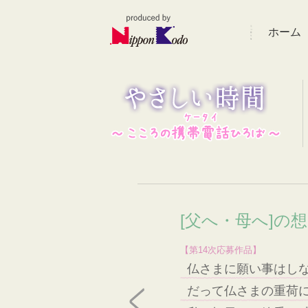
ホーム
[父へ・母へ]の
【第14次応募作品】
仏さまに願い事はし
だって仏さまの重荷