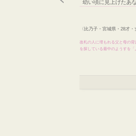
幼い頃に見上げたあ
〈比乃子・宮城県・28才
改札の人に埋もれる父と母の背
を探している最中のようすを「