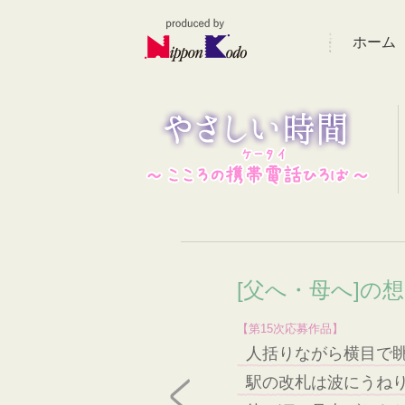
ホーム
[父へ・母へ]の
【第15次応募作品】
人括りながら横目で
駅の改札は波にうね