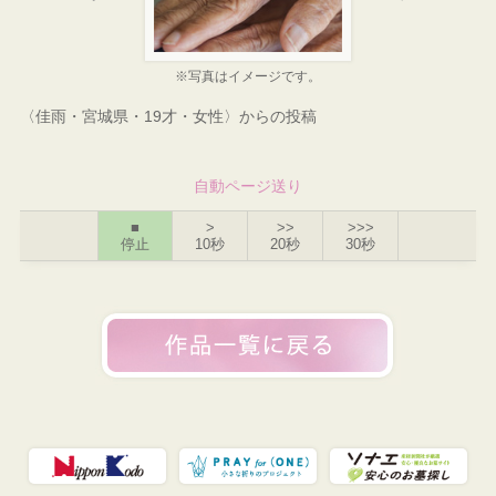
※写真はイメージです。
〈佳雨・宮城県・19才・女性〉からの投稿
自動ページ送り
■
>
>>
>>>
停止
10秒
20秒
30秒