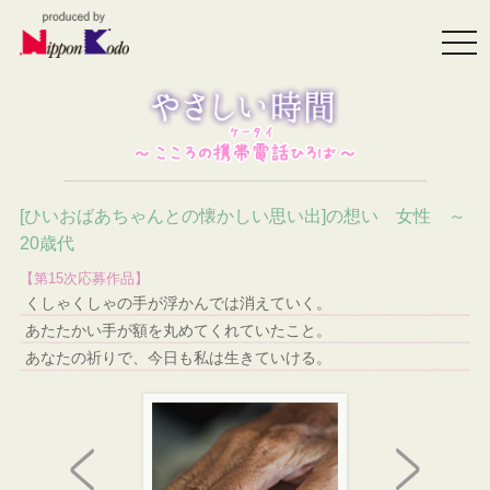
togg
navi
[ひいおばあちゃんとの懐かしい思い出]の想い 女性 ～
20歳代
【第15次応募作品】
くしゃくしゃの手が浮かんでは消えていく。
あたたかい手が額を丸めてくれていたこと。
あなたの祈りで、今日も私は生きていける。