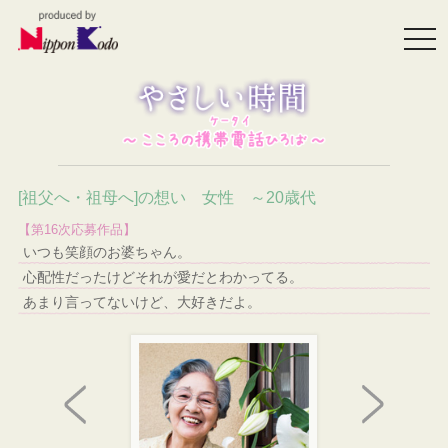
togg
navi
[祖父へ・祖母へ]の想い 女性 ～20歳代
【第16次応募作品】
いつも笑顔のお婆ちゃん。
心配性だったけどそれが愛だとわかってる。
あまり言ってないけど、大好きだよ。