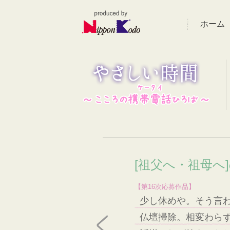
ホーム
[祖父へ・祖母へ
【第16次応募作品】
少し休めや。そう言
仏壇掃除。相変わら