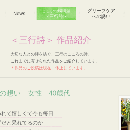
グリーフケア
こころの携帯電話
News
<三行詩>
への誘い
＜三行詩＞ 作品紹介
大切な人との絆を紡ぐ、三行のこころの詩。
これまでに寄せられた作品をご紹介しています。
＊作品のご投稿は現在、休止しています。
]の想い 女性 40歳代
われて嬉しくて今も毎日
ずだと呆れてるのか