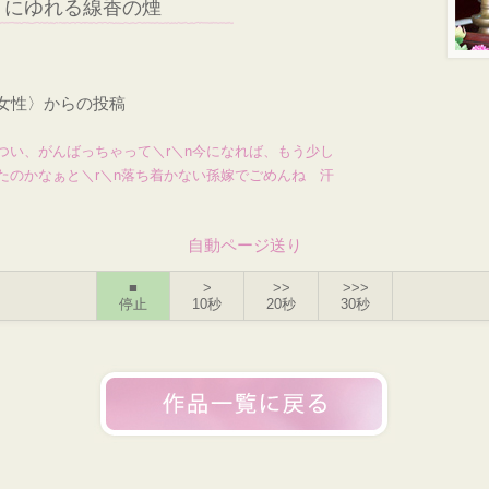
りにゆれる線香の煙
・女性〉からの投稿
つい、がんばっちゃって＼r＼n今になれば、もう少し
たのかなぁと＼r＼n落ち着かない孫嫁でごめんね 汗
自動ページ送り
■
>
>>
>>>
停止
10秒
20秒
30秒