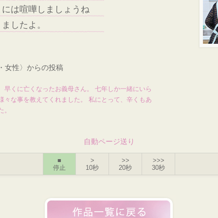
まには喧嘩しましょうね
りましたよ。
才・女性〉からの投稿
、早くに亡くなったお義母さん。 七年しか一緒にいら
様々な事を教えてくれました。 私にとって、辛くもあ
た。
自動ページ送り
■
>
>>
>>>
停止
10秒
20秒
30秒