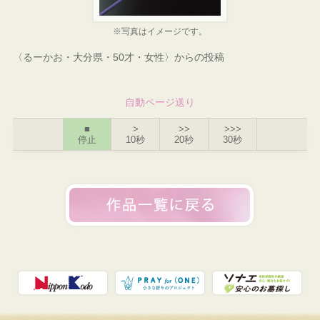
※写真はイメージです。
〈るーかお・大分県・50才・女性〉からの投稿
自動ページ送り
■
>
>>
>>>
停止
10秒
20秒
30秒