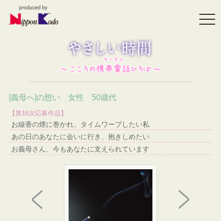
togg
navi
[義母へ]の想い 女性 50歳代
【第16次応募作品】
お線香の煙に巻かれ、タイムワープしたい私
あの日のあなたに会いに行き、抱きしめたい
お義母さん、今もあなたに支えられています