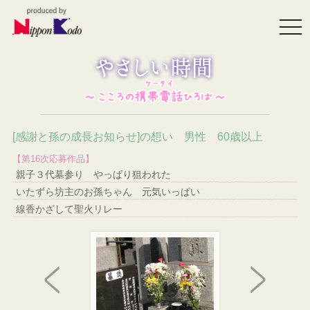
togg
navi
[感謝と孫の成長お知らせ]の想い 男性 60歳以上
【第16次応募作品】
親子３代墓参り やっぱり狙われた
いたずら坊主のお孫ちゃん 元気いっぱい
線香かざして聖火リレー