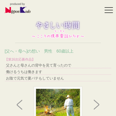
togg
navi
[父へ・母へ]の想い 男性 60歳以上
【第16次応募作品】
父さんと母さんの背中を見て育ったので
働けるうちは働きます
お陰で元気で夏バテもしていません